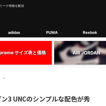
カー･リーク情報を配信
adidas
PUMA
Reebok
upreme サイズ表と価格
AIR JORDAN
）
>
ン3 UNCのシンプルな配色が秀