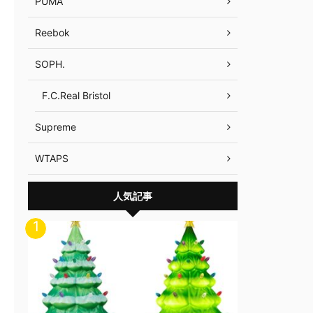
PUMA
Reebok
SOPH.
F.C.Real Bristol
Supreme
WTAPS
人気記事