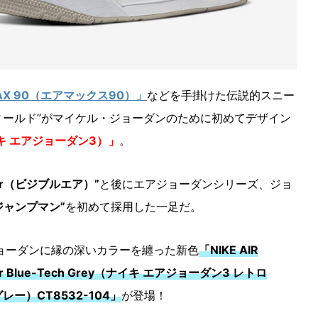
MAX 90（エアマックス90）」
などを手掛けた伝説的スニー
ィールド”がマイケル・ジョーダンのために初めてデザイン
（ナイキ エアジョーダン3）」
。
e Air（ビジブルエア）”
と後にエアジョーダンシリーズ、ジョ
ジャンプマン”
を初めて採用した一足だ。
ョーダンに縁の深いカラーを纏った新色
「NIKE AIR
Valor Blue-Tech Grey（ナイキ エアジョーダン3 レトロ
レー）CT8532-104」
が登場！