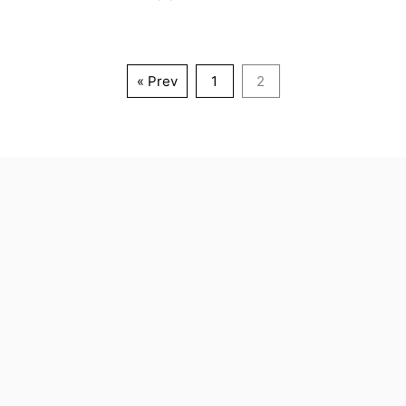
« Prev
1
2