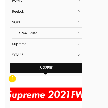
PUMA
Reebok
SOPH.
F.C.Real Bristol
Supreme
WTAPS
人気記事