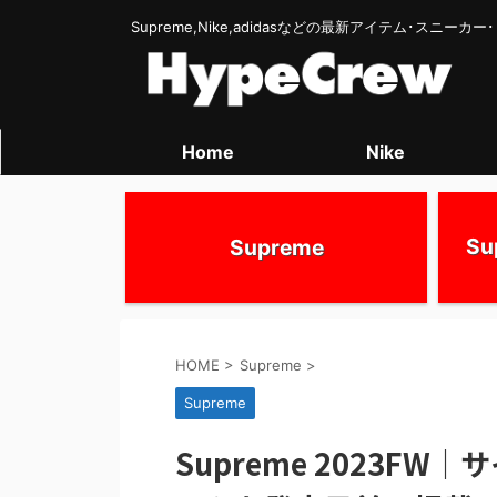
Supreme,Nike,adidasなどの最新アイテム･スニー
Home
Nike
S
Supreme
HOME
>
Supreme
>
Supreme
Supreme 2023FW