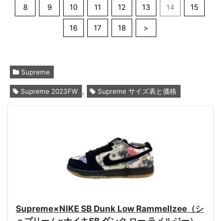
8
9
10
11
12
13
14
15
16
17
18
>
Supreme
,
Supreme 2023FW
Supreme サイズ表と価格
Supreme×NIKE SB Dunk Low Rammellzee（シ