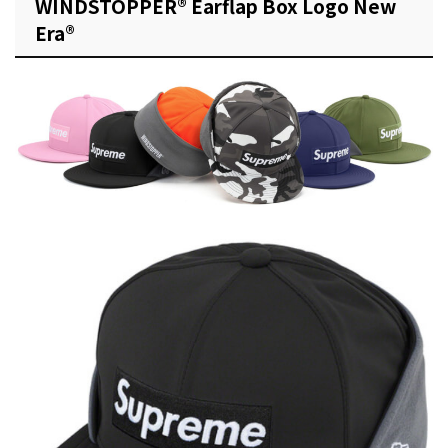
WINDSTOPPER® Earflap Box Logo New
Era®