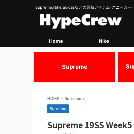
Supreme,Nike,adidasなどの最新アイテム･スニー
Home
Nike
S
Supreme
HOME
>
Supreme
>
Supreme
Supreme 19SS W