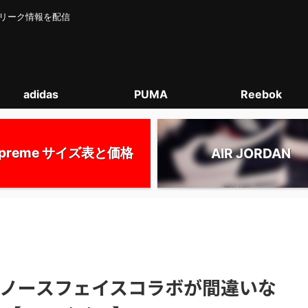
カー･リーク情報を配信
adidas
PUMA
Reebok
upreme サイズ表と価格
AIR JORDAN
eek5 ノースフェイスコラボが間違いな