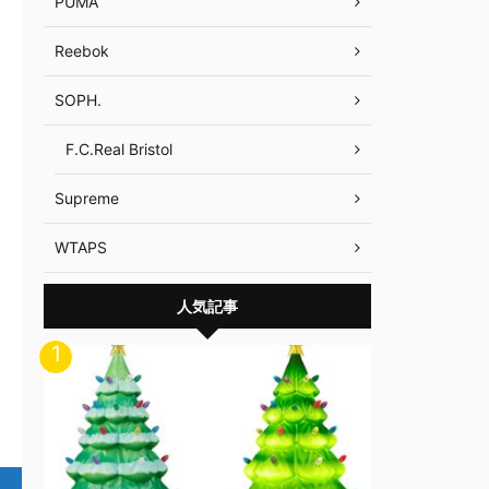
PUMA
Reebok
SOPH.
F.C.Real Bristol
Supreme
WTAPS
人気記事