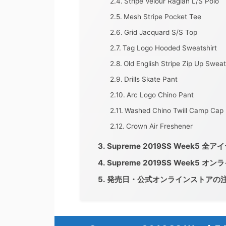
Stripe Velour Raglan L/S Polo
Mesh Stripe Pocket Tee
Grid Jacquard S/S Top
Tag Logo Hooded Sweatshirt
Old English Stripe Zip Up Sweat
Drills Skate Pant
Arc Logo Chino Pant
Washed Chino Twill Camp Cap
Crown Air Freshener
Supreme 2019SS Week5 
Supreme 2019SS Week5 
発売日・公式オンラインストアの