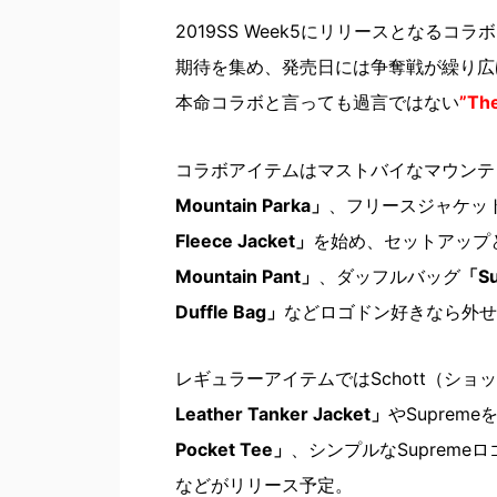
2019SS Week5にリリースとなる
期待を集め、発売日には争奪戦が繰り広げ
本命コラボと言っても過言ではない
”T
コラボアイテムはマストバイなマウンテ
Mountain Parka」
、フリースジャケッ
Fleece Jacket」
を始め、セットアップ
Mountain Pant」
、ダッフルバッグ
「Su
Duffle Bag」
などロゴドン好きなら外せ
レギュラーアイテムではSchott（シ
Leather Tanker Jacket」
やSupre
Pocket Tee」
、シンプルなSupreme
などがリリース予定。