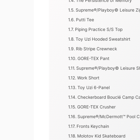
The Persistence of Memory
Supreme®/Playboy© Leisure Zi
Putti Tee
Piping Practice S/S Top
Toy Uzi Hooded Sweatshirt
Rib Stripe Crewneck
GORE-TEX Pant
Supreme®/Playboy© Leisure S
Work Short
Toy Uzi 6-Panel
Checkerboard Bouclé Camp C
GORE-TEX Crusher
Supreme®/McDermott™ Pool C
Fronts Keychain
Molotov Kid Skateboard