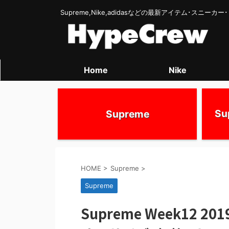
Supreme,Nike,adidasなどの最新アイテム･スニー
Home
Nike
S
Supreme
HOME
>
Supreme
>
Supreme
Supreme Week12