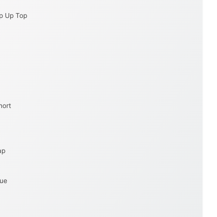
p Up Top
hort
ap
ue