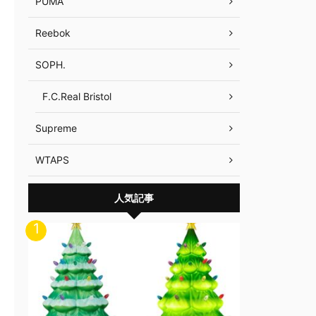
PUMA
Reebok
SOPH.
F.C.Real Bristol
Supreme
WTAPS
人気記事