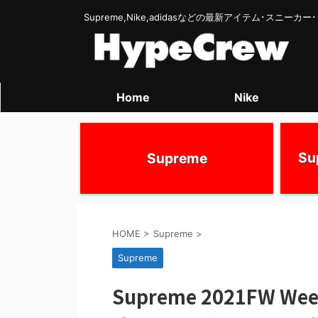
Supreme,Nike,adidasなどの最新アイテム･スニー
Home
Nike
S
Supreme
HOME
>
Supreme
>
Supreme
Supreme 2021FW