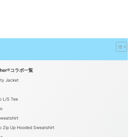
sher®コラボ一覧
ty Jacket
o L/S Tee
lo
weatshirt
o Zip Up Hooded Sweatshirt