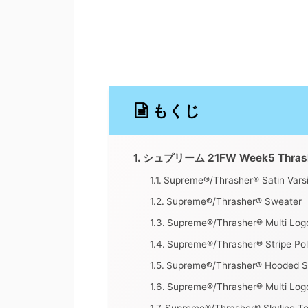
もくじ
シュプリーム 21FW Week5 Thra
Supreme®/Thrasher® Satin Varsi
Supreme®/Thrasher® Sweater
Supreme®/Thrasher® Multi Log
Supreme®/Thrasher® Stripe Po
Supreme®/Thrasher® Hooded S
Supreme®/Thrasher® Multi Log