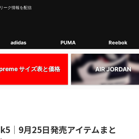
カー･リーク情報を配信
adidas
PUMA
Reebok
upreme サイズ表と価格
AIR JORDAN
 Week5｜9月25日発売アイテムまと