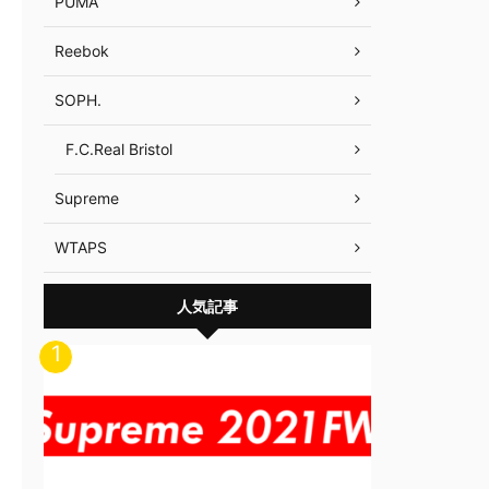
PUMA
Reebok
SOPH.
F.C.Real Bristol
Supreme
WTAPS
人気記事