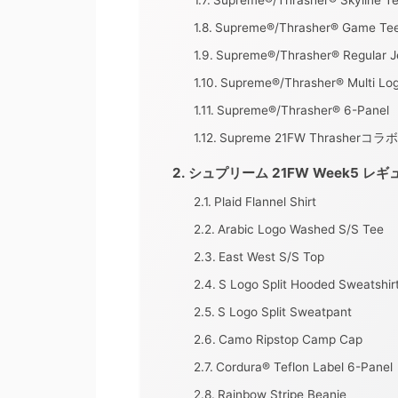
Supreme®/Thrasher® Skyline T
Supreme®/Thrasher® Game Te
Supreme®/Thrasher® Regular J
Supreme®/Thrasher® Multi Lo
Supreme®/Thrasher® 6-Panel
Supreme 21FW Thrashe
シュプリーム 21FW Week5 
Plaid Flannel Shirt
Arabic Logo Washed S/S Tee
East West S/S Top
S Logo Split Hooded Sweatshir
S Logo Split Sweatpant
Camo Ripstop Camp Cap
Cordura® Teflon Label 6-Panel
Rainbow Stripe Beanie