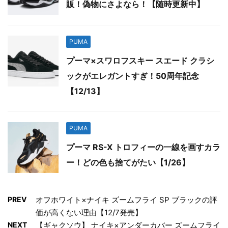
販！偽物にさよなら！【随時更新中】
PUMA
プーマ×スワロフスキー スエード クラシ
ックがエレガントすぎ！50周年記念
【12/13】
PUMA
プーマ RS-X トロフィーの一線を画すカラ
ー！どの色も捨てがたい【1/26】
PREV
オフホワイト×ナイキ ズームフライ SP ブラックの評
価が高くない理由【12/7発売】
NEXT
【ギャクソウ】 ナイキ×アンダーカバー ズームフライ