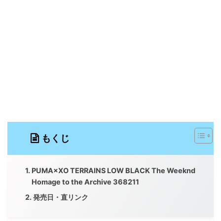
もくじ
PUMA×XO TERRAINS LOW BLACK The Weeknd
Homage to the Archive 368211
発売日・直リンク