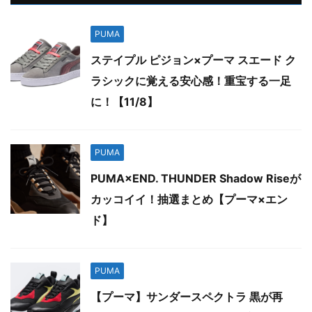
PUMA
ステイプル ピジョン×プーマ スエード ク
ラシックに覚える安心感！重宝する一足
に！【11/8】
PUMA
PUMA×END. THUNDER Shadow Riseが
カッコイイ！抽選まとめ【プーマ×エン
ド】
PUMA
【プーマ】サンダースペクトラ 黒が再