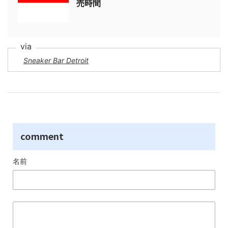
売時間
Sneaker Bar Detroit
comment
名前