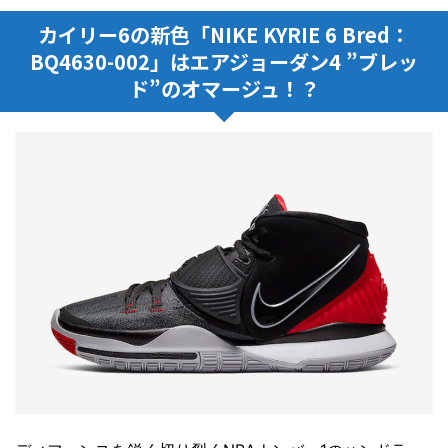
カイリー6の新色「NIKE KYRIE 6 Bred：
BQ4630-002」はエアジョーダン4 ”ブレッ
ド”のオマージュ！？