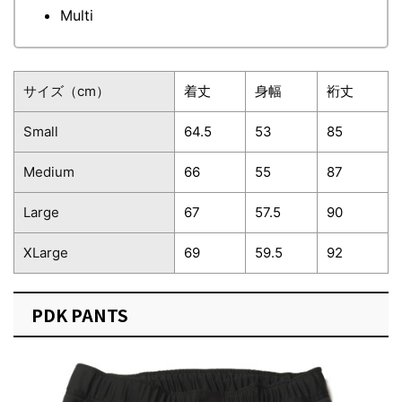
Multi
サイズ（cm）
着丈
身幅
裄丈
Small
64.5
53
85
Medium
66
55
87
Large
67
57.5
90
XLarge
69
59.5
92
PDK PANTS