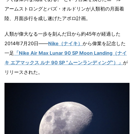
アームストロングとバズ・オルドリンが人類初の月面着
陸、月面歩行を成し遂げたアポロ計画。
人類が偉大なる一歩を刻んだ日から約45年が経過した
2014年7月20日――
Nike（ナイキ）
から偉業を記念した
一足
「Nike Air Max Lunar 90 SP Moon Landing（ナイ
キ エアマックス ルナ 90 SP ”ムーンランディング”）」
が
リリースされた。