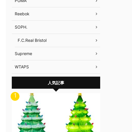
PUMA
Reebok
SOPH.
F.C.Real Bristol
Supreme
WTAPS
人気記事