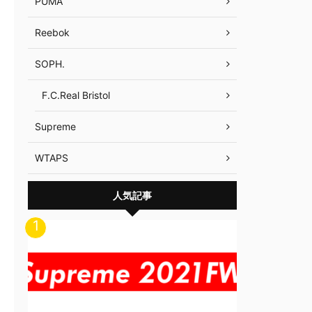
PUMA
Reebok
SOPH.
F.C.Real Bristol
Supreme
WTAPS
人気記事