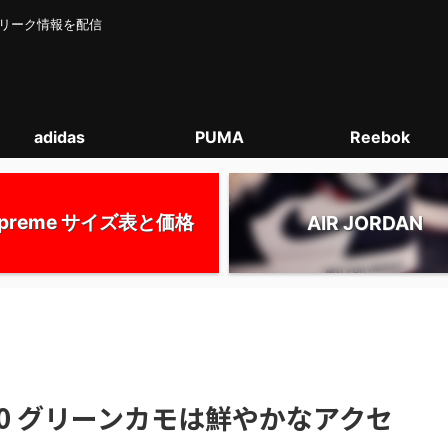
カー･リーク情報を配信
adidas
PUMA
Reebok
upreme サイズ表と価格
AIR JORDAN
0 グリーンカモは鮮やかなアクセ