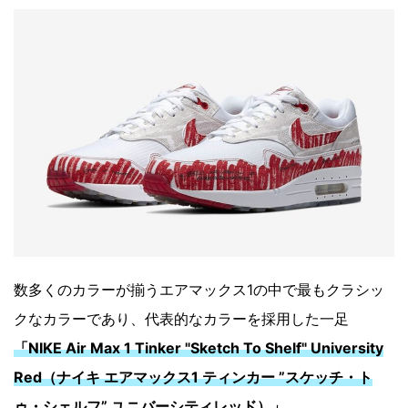
数多くのカラーが揃うエアマックス1の中で最もクラシッ
クなカラーであり、代表的なカラーを採用した一足
「NIKE Air Max 1 Tinker "Sketch To Shelf" University
Red（ナイキ エアマックス1 ティンカー ”スケッチ・ト
ゥ・シェルフ” ユニバーシティレッド）」
。