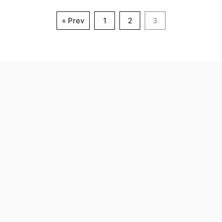
« Prev
1
2
3