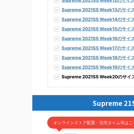
Supreme 2021SS Week12のサ
Supreme 2021SS Week13の
Supreme 2021SS Week14の
Supreme 2021SS Week15の
Supreme 2021SS Week16の
Supreme 2021SS Week17のサ
Supreme 2021SS Week18の
Supreme 2021SS Week19の
Supreme 2021SS Week20の
Supreme 2
オンラインストア配置・完売タイム等はこ