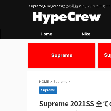
Supreme,Nike,adidasなどの最新アイテム･スニー
Home
Nike
S
Supreme
HOME
>
Supreme
>
Supreme
Supreme 2021SS