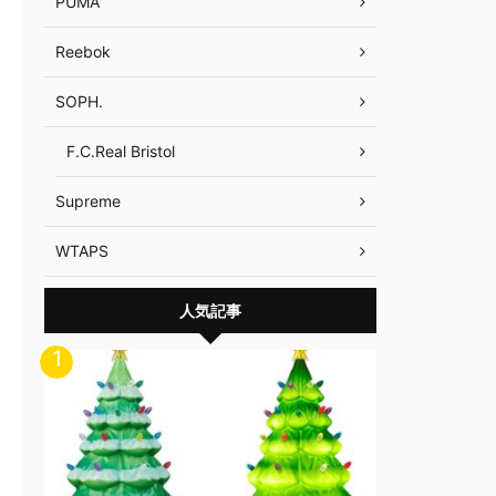
PUMA
Reebok
SOPH.
F.C.Real Bristol
Supreme
WTAPS
人気記事