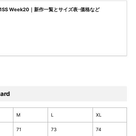
2021SS Week20｜新作一覧とサイズ表･価格など
ard
M
L
XL
71
73
74